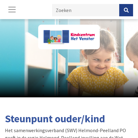
Steunpunt ouder/kind
Het samenwerkingsverband (SWV) Helmond-Peelland PO
geeft in de regio Helmond-Peelland invulling aan de Wet